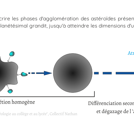
limatique
IODP 401
ine
Conférences
crire les phases d'agglomération des astéroïdes présent
lanétésimal grandit, jusqu'à atteindre les dimensions d'
Quand la Méditerranée s'est asséchée
Restitutions du projet ESTRAN
Laboratoires
Sites à découvrir
Soutenance de thèse
IA et Science
IA et Science : outil ou danger ?
Les Mystères de la Terre
x
L'île de Pâques - Rapa Nui
Île Tromelin
Explorateur Sir John Franklin
La théorie de l'Âge de Glace