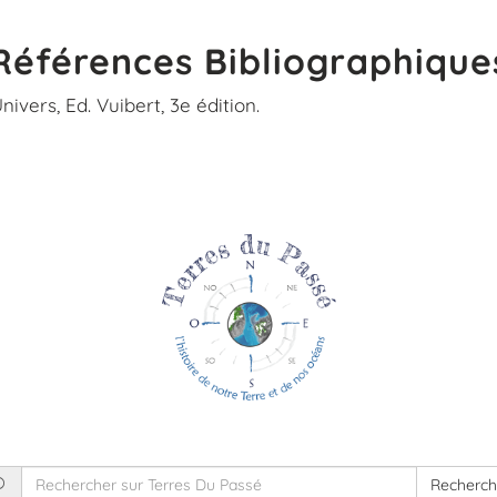
Vidéos de Terres du Passé
Galerie
Références Bibliographique
Chaines Youtube à découvrir
nivers, Ed. Vuibert, 3e édition.
Vive la Forêt
Recherch