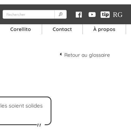
RG
Corellito
Contact
À propos
Qui suis-je ?
abulaire
Curriculum Vitae
Mentions légales
Retour au glossaire
rre
e 1/2
e 2/2
es soient solides