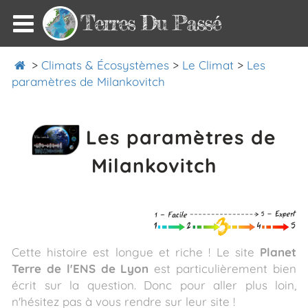
Terres Du Passé
>
Climats & Écosystèmes
>
Le Climat
>
Les
paramètres de Milankovitch
Les paramètres de
Milankovitch
Cette histoire est longue et riche ! Le site
Planet
Terre de l'ENS de Lyon
est particulièrement bien
écrit sur la question. Donc pour aller plus loin,
n'hésitez pas à vous rendre sur leur site !