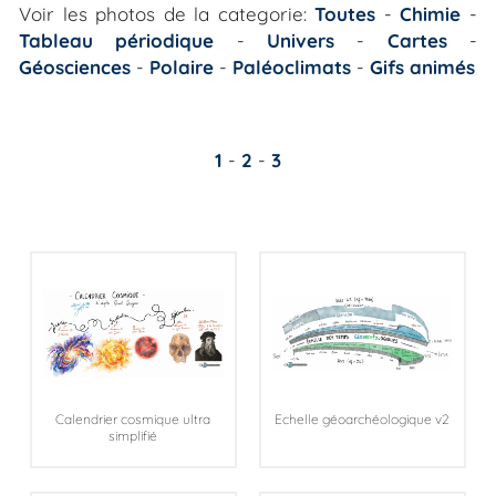
Voir les photos de la categorie:
Toutes
-
Chimie
-
Tableau périodique
-
Univers
-
Cartes
-
Géosciences
-
Polaire
-
Paléoclimats
-
Gifs animés
1
-
2
-
3
Calendrier cosmique ultra
Echelle géoarchéologique v2
simplifié