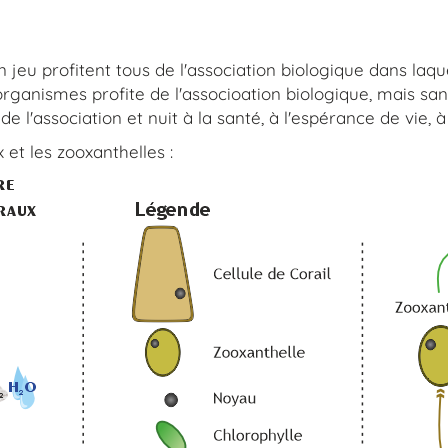
limatique
IODP 401
ine
Conférences
jeu profitent tous de l'association biologique dans laquel
Quand la Méditerranée s'est asséchée
ganismes profite de l'associoation biologique, mais sans
Restitutions du projet ESTRAN
 l'association et nuit à la santé, à l'espérance de vie, à la
 et les zooxanthelles :
Laboratoires
Sites à découvrir
Soutenance de thèse
IA et Science
IA et Science : outil ou danger ?
Les Mystères de la Terre
x
L'île de Pâques - Rapa Nui
Île Tromelin
Explorateur Sir John Franklin
La théorie de l'Âge de Glace