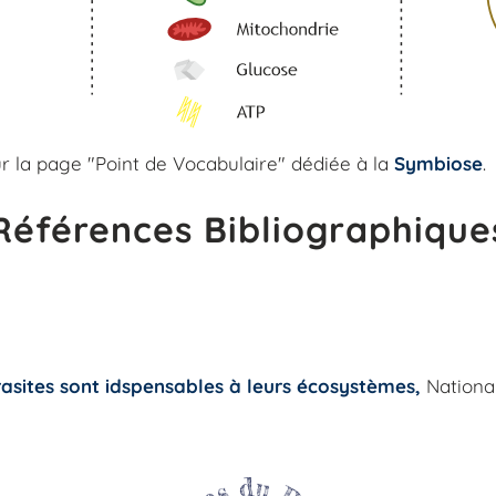
Vidéos de Terres du Passé
Galerie
Chaines Youtube à découvrir
Vive la Forêt
ur la page "Point de Vocabulaire" dédiée à la
Symbiose
.
Références Bibliographique
arasites sont idspensables à leurs écosystèmes,
Nationa