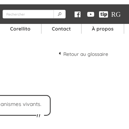
RG
Corellito
Contact
À propos
Qui suis-je ?
abulaire
Curriculum Vitae
Mentions légales
Retour au glossaire
rre
e 1/2
e 2/2
anismes vivants.