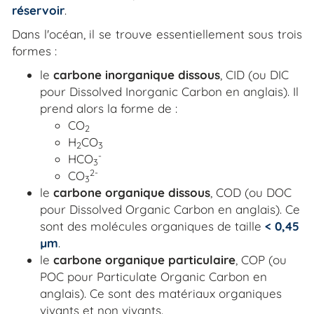
réservoir
.
Dans l'océan, il se trouve essentiellement sous trois
formes :
le
carbone inorganique dissous
, CID (ou DIC
pour
Dissolved Inorganic Carbon
en anglais). Il
prend alors la forme de :
CO
2
H
CO
2
3
-
HCO
3
2-
CO
3
le
carbone organique dissous
, COD (ou DOC
pour
Dissolved Organic Carbon
en anglais). Ce
sont des molécules organiques de taille
< 0,45
µm
.
le
carbone organique particulaire
, COP (ou
POC pour
Particulate Organic Carbon
en
anglais). Ce sont des matériaux organiques
vivants et non vivants.