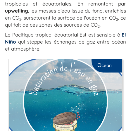
tropicales et équatoriales. En remontant par
upwelling
, les masses d’eau issue du fond, enrichies
en CO
, sursaturent la surface de l'océan en CO
, ce
2
2
qui fait de ces zones des sources de CO
.
2
Le Pacifique tropical équatorial Est est sensible à
El
Niñ
o
qui stoppe les échanges de gaz entre océan
et atmosphère.
O
céan