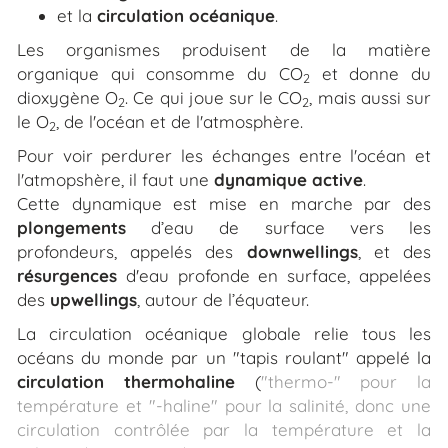
et la
circulation
océanique
.
Les organismes produisent de la matière
organique qui consomme du CO
et donne du
2
dioxygène O
. Ce qui joue sur le CO
, mais aussi sur
2
2
le O
, de l'océan et de l'atmosphère.
2
Pour voir perdurer les échanges entre l'océan et
l'atmopshère, il faut une
dynamique
active
.
Cette dynamique est mise en marche par des
plongements
d’eau de surface vers les
profondeurs, appelés des
downwellings
, et des
résurgences
d'eau profonde en surface, appelées
des
upwellings
, autour de l’équateur.
La circulation océanique globale relie tous les
océans du monde par un "tapis roulant" appelé la
circulation thermohaline
(
"thermo-" pour la
température et "-haline" pour la salinité, donc une
circulation contrôlée par la température et la